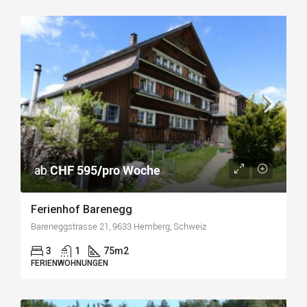
CHF 595/pro Woche
ab
Ferienhof Barenegg
Bareneggstrasse 21, 9633 Hemberg, Schweiz
3
1
75
m2
FERIENWOHNUNGEN