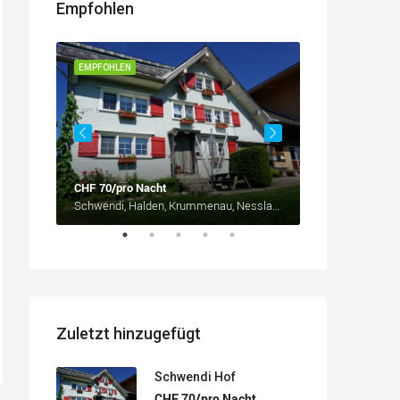
Empfohlen
EMPFOHLEN
EMPFOHLEN
weiz
CHF 70/pro Nacht
ab
CHF 65/pro 
Schwendi, Halden, Krummenau, Nesslau, Wahlkreis Toggenburg, St. Gallen, 9651, Schweiz/Suisse/Svizzera/Svizra
Zuletzt hinzugefügt
Schwendi Hof
CHF 70/pro Nacht