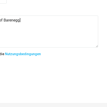
EMPFOHLEN
ab
CHF 735/pro Woche
Dorfstrasse 4, 4536 Attiswil, Sch
 die
Nutzungsbedingungen