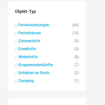
Objekt-Typ
(44)
Ferienwohnungen
(16)
Ferienhäuser
(9)
Zimmerhöfe
(9)
Eventhöfe
(8)
Winterhöfe
(7)
Gruppenunterkünfte
(2)
Schlafen im Stroh
(1)
Camping