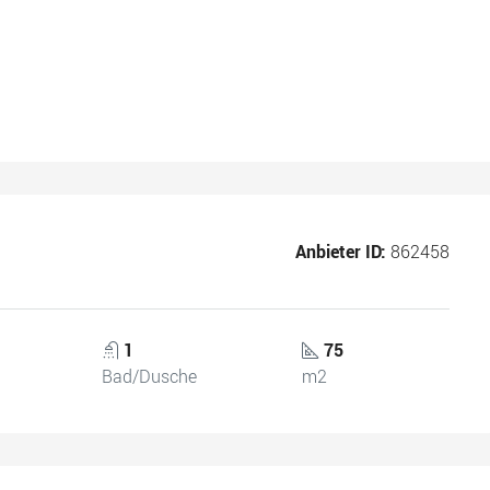
Anbieter ID:
862458
1
75
Bad/Dusche
m2