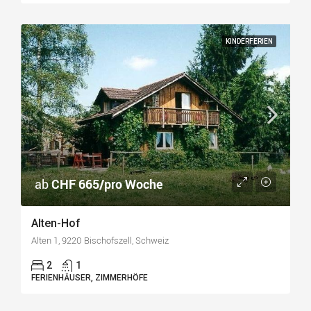
KINDERFERIEN
ab
CHF 665/pro Woche
Alten-Hof
Alten 1, 9220 Bischofszell, Schweiz
2
1
FERIENHÄUSER, ZIMMERHÖFE