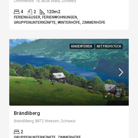
Chrinnenstr. 16, 8636 Wald, Schweiz
4
2
120
m2
FERIENHÄUSER, FERIENWOHNUNGEN,
GRUPPENUNTERKÜNFTE, WINTERHÖFE, ZIMMERHÖFE
KINDERFERIEN
MIT FRÜHSTÜCK
Brändliberg
Brändliberg, 8872 Weesen, Schweiz
2
GRUPPENUNTERKÜNFTE, ZIMMERHÖFE