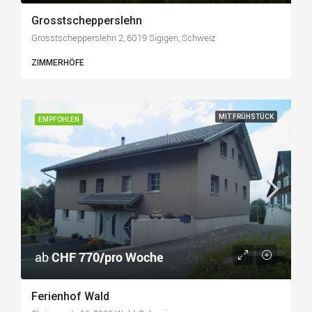
Grosstschepperslehn
Grosstschepperslehn 2, 6019 Sigigen, Schweiz
ZIMMERHÖFE
MIT FRÜHSTÜCK
EMPFOHLEN
ab
CHF 770/pro Woche
Ferienhof Wald