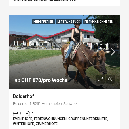
KINDERFERIEN
MIT FRÜHSTÜCK
REITMÖGLICHKEITEN
ab
CHF 870/pro Woche
Bolderhof
Bolderhof 1, 8261 Hemishofen, Schweiz
2
1
EVENTHÖFE, FERIENWOHNUNGEN, GRUPPENUNTERKÜNFTE,
WINTERHÖFE, ZIMMERHÖFE