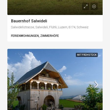
Bauernhof Salwideli
Salwidelistrasse, Salwideli, Flühli, Luzern, 6174, Schweiz
FERIENWOHNUNGEN, ZIMMERHÖFE
MIT FRÜHSTÜCK