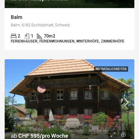
Balm
Balm, 6182 Escholzmatt, Schweiz
2
1
70
m2
FERIENHÄUSER, FERIENWOHNUNGEN, WINTERHÖFE, ZIMMERHÖFE
REITMÖGLICHKEITEN
ab
CHF 595/pro Woche