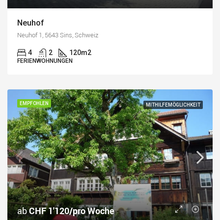
Neuhof
Neuhof 1, 5643 Sins, Schweiz
4
2
120
m2
FERIENWOHNUNGEN
EMPFOHLEN
MITHILFEMÖGLICHKEIT
ab
CHF 1'120/pro Woche