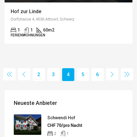
Hof zur Linde
Dorfstrasse 4, 4536 Attiswil, Schweiz
1
1
60
m2
FERIENWOHNUNGEN
2
3
4
5
6
Neueste Anbieter
Schwendi Hof
CHF 70/pro Nacht
2
1