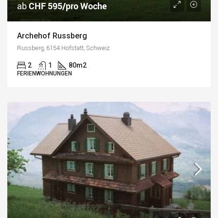
ab
CHF 595/pro Woche
Archehof Russberg
Russberg, 6154 Hofstatt, Schweiz
2
1
80
m2
FERIENWOHNUNGEN