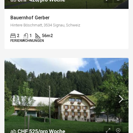
Bauernhof Gerber
Hintere Böschmatt, 3534 Signau, Schweiz
2
1
56
m2
FERIENWOHNUNGEN
ab
CHF 525/pro Woche