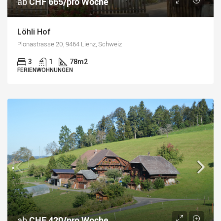
ab
CHF 665/pro Woche
Löhli Hof
Plonastrasse 20, 9464 Lienz, Schweiz
3
1
78
m2
FERIENWOHNUNGEN
ab
CHF 420/pro Woche