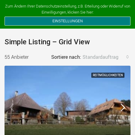
Ferien auf dem Bauernhof
Zum Ändern Ihrer Datenschutzeinstellung, z.B. Erteilung oder Widerruf von
Einwilligungen, klicken Sie hier:
EINSTELLUNGEN
Simple Listing – Grid View
55 Anbieter
Sortiere nach:
Standardauftrag
REITMÖGLICHKEITEN