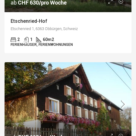
ab
CHF 630/pro Woche
Etschenried-Hof
Etschenried 1, 6363 Obbürgen, Schweiz
2
1
60
m2
FERIENHÄUSER, FERIENWOHNUNGEN