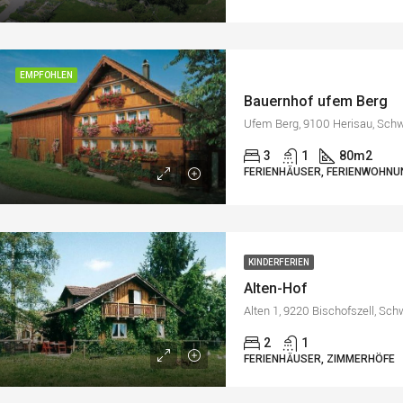
EMPFOHLEN
Bauernhof ufem Berg
Ufem Berg, 9100 Herisau, Sch
3
1
80
m2
FERIENHÄUSER, FERIENWOHNU
KINDERFERIEN
Alten-Hof
Alten 1, 9220 Bischofszell, Sch
2
1
FERIENHÄUSER, ZIMMERHÖFE