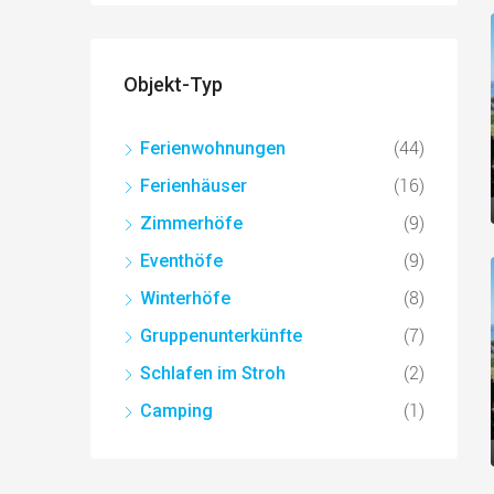
Objekt-Typ
(44)
Ferienwohnungen
(16)
Ferienhäuser
(9)
Zimmerhöfe
(9)
Eventhöfe
(8)
Winterhöfe
(7)
Gruppenunterkünfte
(2)
Schlafen im Stroh
(1)
Camping