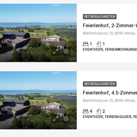
REITMÖGLICHKEITEN
Feierlenhof, 2-Zimmer
Bleihofstrasse 25, 8595 Altnau
1
1
EVENTHÖFE, FERIENWOHNUNG
REITMÖGLICHKEITEN
Feierlenhof, 4.5-Zimm
Bleihofstrasse 25, 8595 Altnau
4
2
EVENTHÖFE, FERIENHÄUSER, 