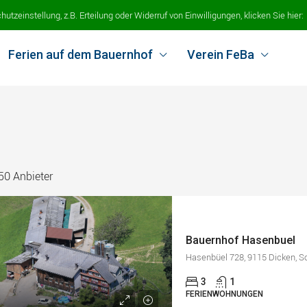
tzeinstellung, z.B. Erteilung oder Widerruf von Einwilligungen, klicken Sie hier:
Ferien auf dem Bauernhof
Verein FeBa
50 Anbieter
Bauernhof Hasenbuel
Hasenbüel 728, 9115 Dicken, S
3
1
FERIENWOHNUNGEN