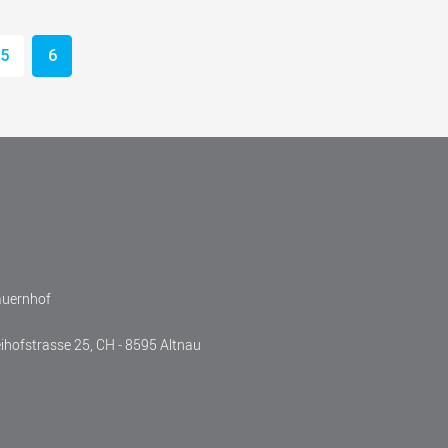
5
6
auernhof
eihofstrasse 25, CH - 8595 Altnau