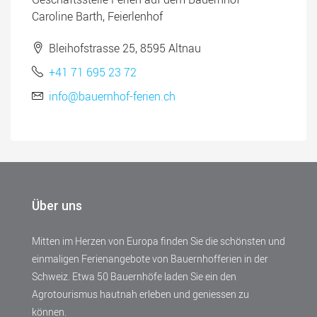
Caroline Barth, Feierlenhof
Bleihofstrasse 25, 8595 Altnau
+41 71 695 23 72
info@bauernhof-ferien.ch
Über uns
Mitten im Herzen von Europa finden Sie die schönsten und
einmaligen Ferienangebote von Bauernhofferien in der
Schweiz. Etwa 50 Bauernhöfe laden Sie ein den
Agrotourismus hautnah erleben und geniessen zu
können.