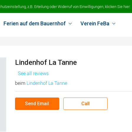
tzeinstellung, z.B. Erteilung oder Widerruf von Einwilligungen, klicken Sie hier:
Ferien auf dem Bauernhof
Verein FeBa
Lindenhof La Tanne
See all reviews
beim
Lindenhof La Tanne
Send Email
Call