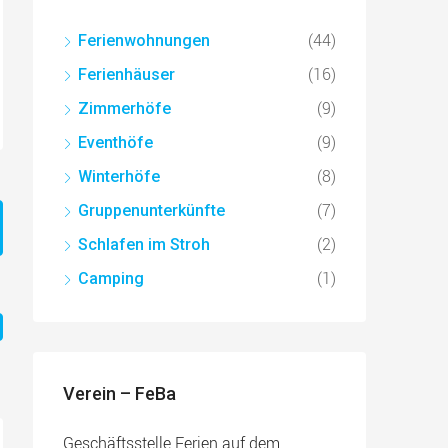
(44)
Ferienwohnungen
(16)
Ferienhäuser
(9)
Zimmerhöfe
(9)
Eventhöfe
(8)
Winterhöfe
(7)
Gruppenunterkünfte
(2)
Schlafen im Stroh
(1)
Camping
Verein – FeBa
Geschäftsstelle Ferien auf dem