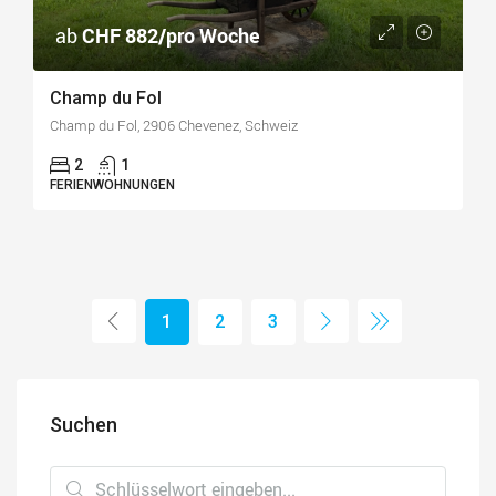
ab
CHF 882/pro Woche
Champ du Fol
Champ du Fol, 2906 Chevenez, Schweiz
2
1
FERIENWOHNUNGEN
1
2
3
Suchen