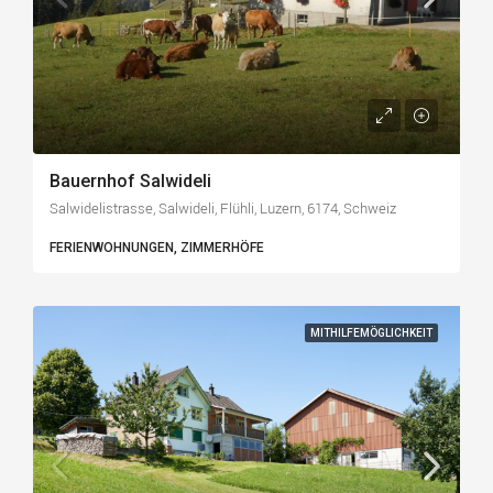
Bauernhof Salwideli
Salwidelistrasse, Salwideli, Flühli, Luzern, 6174, Schweiz
FERIENWOHNUNGEN, ZIMMERHÖFE
MITHILFEMÖGLICHKEIT