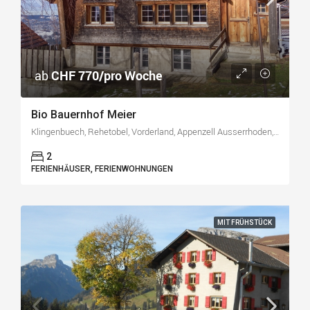
ab
CHF 770/pro Woche
Bio Bauernhof Meier
Klingenbuech, Rehetobel, Vorderland, Appenzell Ausserrhoden, 9038, Schweiz
2
FERIENHÄUSER, FERIENWOHNUNGEN
MIT FRÜHSTÜCK