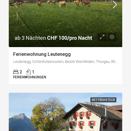
ab 3 Nächten
CHF 100/pro Nacht
Ferienwohnung Leutenegg
Leutenegg, Schönholzerswilen, Bezirk Weinfelden, Thurgau, 8577, Schweiz
2
1
FERIENWOHNUNGEN
MIT FRÜHSTÜCK