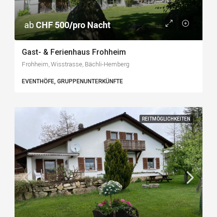
ab
CHF 500/pro Nacht
Gast- & Ferienhaus Frohheim
Frohheim, Wisstrasse, Bächli-Hemberg
EVENTHÖFE, GRUPPENUNTERKÜNFTE
REITMÖGLICHKEITEN