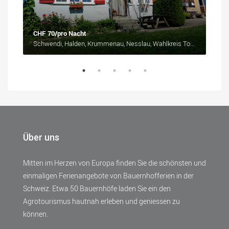
CHF 70/pro Nacht
ab
C
Schwendi, Halden, Krummenau, Nesslau, Wahlkreis Toggenburg, St. Gallen, 9651, Schweiz/Suisse/Svizzera/Svizra
Alte
Über uns
Mitten im Herzen von Europa finden Sie die schönsten und
einmaligen Ferienangebote von Bauernhofferien in der
Schweiz. Etwa 50 Bauernhöfe laden Sie ein den
Agrotourismus hautnah erleben und geniessen zu
können.