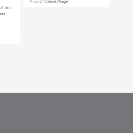
durch Manuel Winiger
of freut
ung...