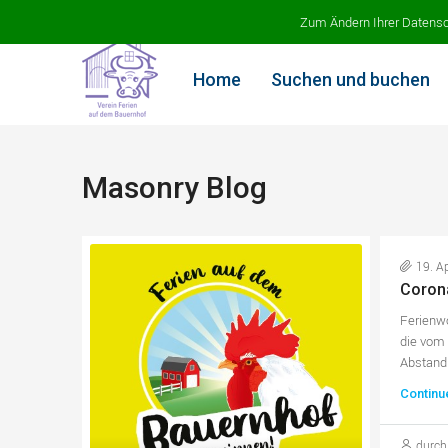
Ferien auf dem Bauernhof
Zum Ändern Ihrer Datenschu
Home
Suchen und buchen
Masonry Blog
19. A
Coron
Ferienwo
die vom 
Abstand.
Continu
durch