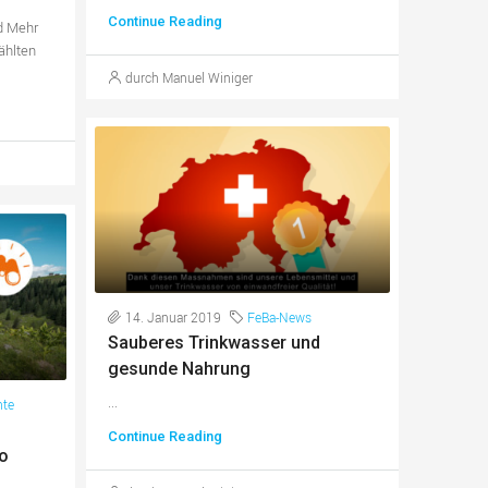
Continue Reading
d Mehr
ählten
durch Manuel Winiger
14. Januar 2019
FeBa-News
Sauberes Trinkwasser und
gesunde Nahrung
...
hte
Continue Reading
to