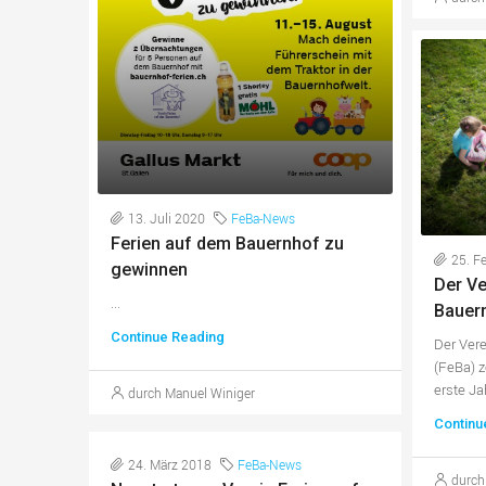
13. Juli 2020
FeBa-News
Ferien auf dem Bauernhof zu
25. F
gewinnen
Der Ve
...
Bauer
Continue Reading
Der Vere
(FeBa) z
erste Jah
durch Manuel Winiger
Continu
24. März 2018
FeBa-News
durch