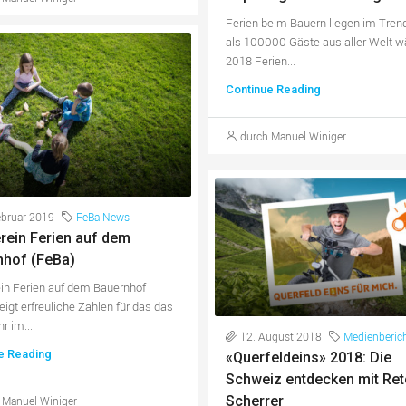
Ferien beim Bauern liegen im Tren
als 100000 Gäste aus aller Welt w
2018 Ferien...
Continue Reading
durch Manuel Winiger
ebruar 2019
FeBa-News
rein Ferien auf dem
nhof (FeBa)
in Ferien auf dem Bauernhof
eigt erfreuliche Zahlen für das das
r im...
12. August 2018
Medienberic
e Reading
«Querfeldeins» 2018: Die
Schweiz entdecken mit Re
Scherrer
 Manuel Winiger