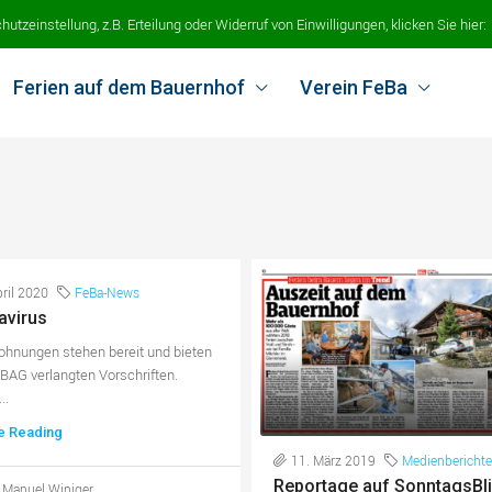
tzeinstellung, z.B. Erteilung oder Widerruf von Einwilligungen, klicken Sie hier:
Ferien auf dem Bauernhof
Verein FeBa
pril 2020
FeBa-News
avirus
hnungen stehen bereit und bieten
BAG verlangten Vorschriften.
..
e Reading
11. März 2019
Medienberichte
Reportage auf SonntagsBli
 Manuel Winiger