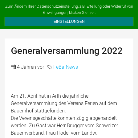
Ferien auf dem Bauernhof
Zum Ändern Ihrer Datenschutzeinstellung, z.B. Erteilung oder Widerruf von
Einwilligungen, klicken Sie hier:
EINSTELLUNGEN
Generalversammlung 2022
4 Jahren vor
FeBa-News
Am 21. April hat in Arth die jährliche
Generalversammlung des Vereins Ferien auf dem
Bauernhof stattgefunden.
Die Vereinsgeschäfte konnten zügig abgehandelt
werden. Zu Gast war Herr Brugger vom Schweizer
Bauernverband, Frau Hodel vom Landw.