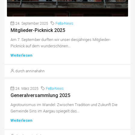
24. September 2025
FeBa-News
Mitglieder-Picknick 2025
Am 7. September durften wir unser diesjähriges Mitglieder-
Picknick auf dem wunderschönen...
Weiterlesen
durch anninahahn
24. März 2025
FeBa-News
Generalversammlung 2025
Agrotourismus im Wandel: Zwischen Tradition und Zukunft Die
Gemeinde Sins im Aargau spiegelt das...
Weiterlesen