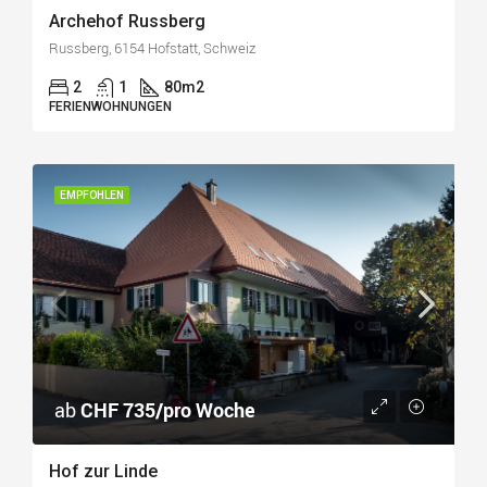
Archehof Russberg
Russberg, 6154 Hofstatt, Schweiz
2
1
80
m2
FERIENWOHNUNGEN
EMPFOHLEN
ab
CHF 735/pro Woche
Hof zur Linde