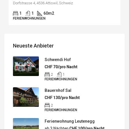
Dorfstrasse 4, 4536 Attiswil, Schweiz
1
1
60
m2
FERIENWOHNUNGEN
Neueste Anbieter
Schwendi Hof
CHF 70/pro Nacht
2
1
FERIENWOHNUNGEN
Bauernhof Sal
CHF 130/pro Nacht
2
FERIENWOHNUNGEN
Ferienwohnung Leutenegg
ab 3 Nächten
CHF 100/pro Nacht