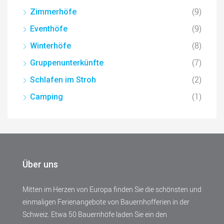
(9)
Zimmerhöfe
(9)
Eventhöfe
(8)
Winterhöfe
(7)
Gruppenunterkünfte
(2)
Schlafen im Stroh
(1)
Camping
Über uns
Mitten im Herzen von Europa finden Sie die schönsten und
einmaligen Ferienangebote von Bauernhofferien in der
Schweiz. Etwa 50 Bauernhöfe laden Sie ein den