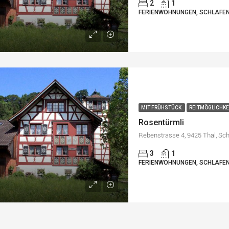
2
1
FERIENWOHNUNGEN, SCHLAFEN
MIT FRÜHSTÜCK
REITMÖGLICHKE
Rosentürmli
Rebenstrasse 4, 9425 Thal, Sc
3
1
FERIENWOHNUNGEN, SCHLAFEN