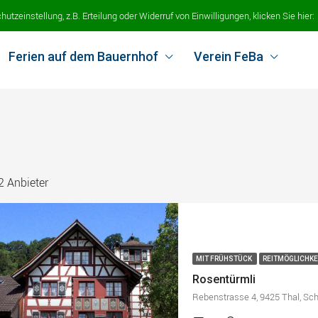
tzeinstellung, z.B. Erteilung oder Widerruf von Einwilligungen, klicken Sie hier:
Ferien auf dem Bauernhof
Verein FeBa
2 Anbieter
MIT FRÜHSTÜCK
REITMÖGLICHKE
Rosentürmli
Rebenstrasse 4, 9425 Thal, Sc