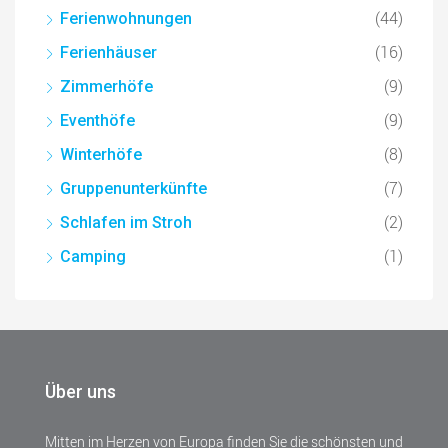
(44)
Ferienwohnungen
(16)
Ferienhäuser
(9)
Zimmerhöfe
(9)
Eventhöfe
(8)
Winterhöfe
(7)
Gruppenunterkünfte
(2)
Schlafen im Stroh
(1)
Camping
Über uns
Mitten im Herzen von Europa finden Sie die schönsten und