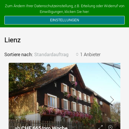
Ferien auf dem Bauernhof
Zum Ändern Ihrer Datenschutzeinstellung, z.B. Erteilung oder Widerruf von
Einwilligungen, klicken Sie hier:
EINSTELLUNGEN
Lienz
Sortiere nach:
Standardauftrag
1 Anbieter
ab
CHF 665/pro Woche