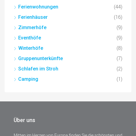
(44)
Ferienwohnungen
(16)
Ferienhäuser
(9)
Zimmerhöfe
(9)
Eventhöfe
(8)
Winterhöfe
(7)
Gruppenunterkünfte
(2)
Schlafen im Stroh
(1)
Camping
Über uns
Mitten im Herzen von Europa finden Sie die schönsten und