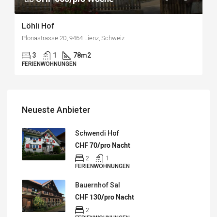
Löhli Hof
Plonastrasse 20, 9464 Lienz, Schweiz
3
1
78
m2
FERIENWOHNUNGEN
Neueste Anbieter
Schwendi Hof
CHF 70/pro Nacht
2
1
FERIENWOHNUNGEN
Bauernhof Sal
CHF 130/pro Nacht
2