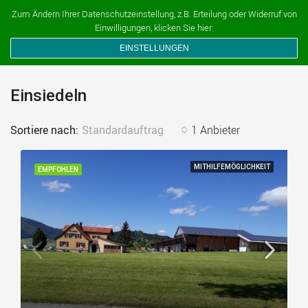
Ferien auf dem Bauernhof
Zum Ändern Ihrer Datenschutzeinstellung, z.B. Erteilung oder Widerruf von
Einwilligungen, klicken Sie hier:
EINSTELLUNGEN
Einsiedeln
Sortiere nach:
Standardauftrag
1 Anbieter
MITHILFEMÖGLICHKEIT
EMPFOHLEN