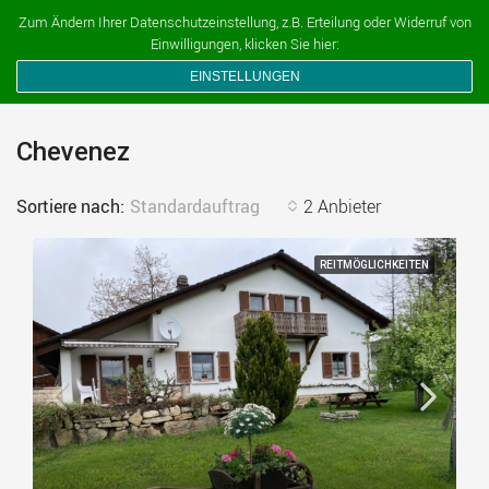
Ferien auf dem Bauernhof
Zum Ändern Ihrer Datenschutzeinstellung, z.B. Erteilung oder Widerruf von
Einwilligungen, klicken Sie hier:
EINSTELLUNGEN
Chevenez
Sortiere nach:
Standardauftrag
2 Anbieter
REITMÖGLICHKEITEN