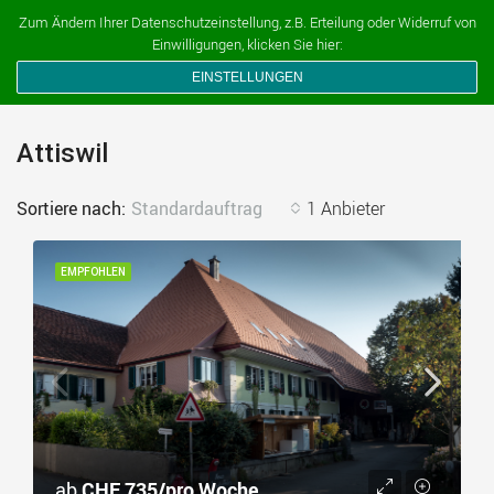
Ferien auf dem Bauernhof
Zum Ändern Ihrer Datenschutzeinstellung, z.B. Erteilung oder Widerruf von
Einwilligungen, klicken Sie hier:
EINSTELLUNGEN
Attiswil
Sortiere nach:
Standardauftrag
1 Anbieter
EMPFOHLEN
ab
CHF 735/pro Woche