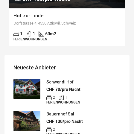
Hof zur Linde
Dorfstrasse 4, 4536 Attiswil, Schweiz
1
1
60
m2
FERIENWOHNUNGEN
Neueste Anbieter
Schwendi Hof
CHF 70/pro Nacht
2
1
FERIENWOHNUNGEN
Bauernhof Sal
CHF 130/pro Nacht
2