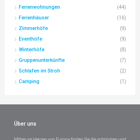
(44)
Ferienwohnungen
(16)
Ferienhäuser
(9)
Zimmerhöfe
(9)
Eventhöfe
(8)
Winterhöfe
(7)
Gruppenunterkünfte
(2)
Schlafen im Stroh
(1)
Camping
Über uns
Mitten im Herzen von Europa finden Sie die schönsten und