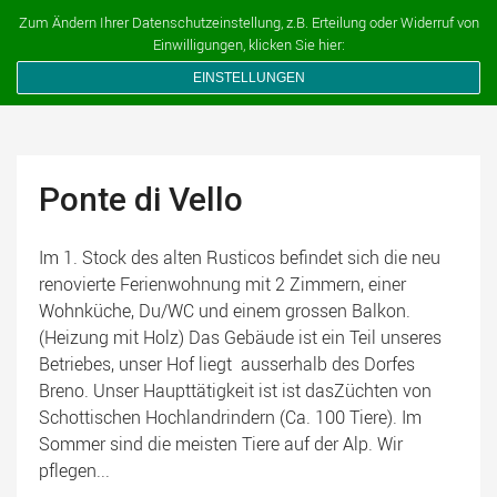
Ferien auf dem Bauernhof
Zum Ändern Ihrer Datenschutzeinstellung, z.B. Erteilung oder Widerruf von
Einwilligungen, klicken Sie hier:
EINSTELLUNGEN
Ponte di Vello
Im 1. Stock des alten Rusticos befindet sich die neu
renovierte Ferienwohnung mit 2 Zimmern, einer
Wohnküche, Du/WC und einem grossen Balkon.
(Heizung mit Holz) Das Gebäude ist ein Teil unseres
Betriebes, unser Hof liegt ausserhalb des Dorfes
Breno. Unser Haupttätigkeit ist ist dasZüchten von
Schottischen Hochlandrindern (Ca. 100 Tiere). Im
Sommer sind die meisten Tiere auf der Alp. Wir
pflegen...