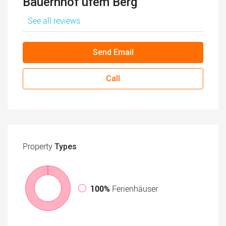
Bauernhof ufem Berg
See all reviews
Send Email
Call
Property
Types
100%
Ferienhäuser