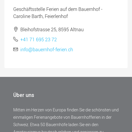
Geschäftsstelle Ferien auf dem Bauernhof -
Caroline Barth, Feierlenhof
Bleihofstrasse 25, 8595 Altnau
+41 71 695 23 72
info@bauernhof-ferien.ch
Über uns
Mitten im Herzen von Europa finden Sie die schönsten und
einmaligen Ferienangebote von Bauernhofferien in der
Schweiz. Etwa 50 Bauernhöfe laden Sie ein den
Agrotourismus hautnah erleben und geniessen zu