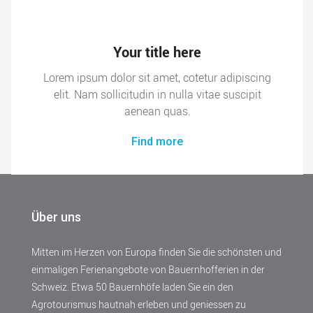
Your title here
Lorem ipsum dolor sit amet, cotetur adipiscing
elit. Nam sollicitudin in nulla vitae suscipit
aenean quas.
Find more
Über uns
Mitten im Herzen von Europa finden Sie die schönsten und
einmaligen Ferienangebote von Bauernhofferien in der
Schweiz. Etwa 50 Bauernhöfe laden Sie ein den
Agrotourismus hautnah erleben und geniessen zu