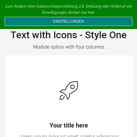
Ferien auf dem Bauernhof
Zum Ändern Ihrer Datenschutzeinstellung, z.B. Erteilung oder Widerruf von
Einwilligungen, klicken Sie hier:
EINSTELLUNGEN
Text with Icons - Style One
Module option with four columns
Your title here
Lorem ipsum dolor sit amet, cotetur adipiscing