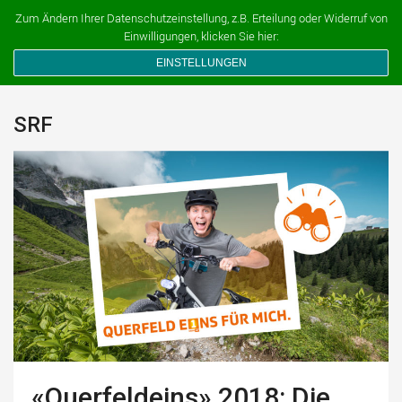
Ferien auf dem Bauernhof
Zum Ändern Ihrer Datenschutzeinstellung, z.B. Erteilung oder Widerruf von
Einwilligungen, klicken Sie hier:
EINSTELLUNGEN
SRF
«Querfeldeins» 2018: Die