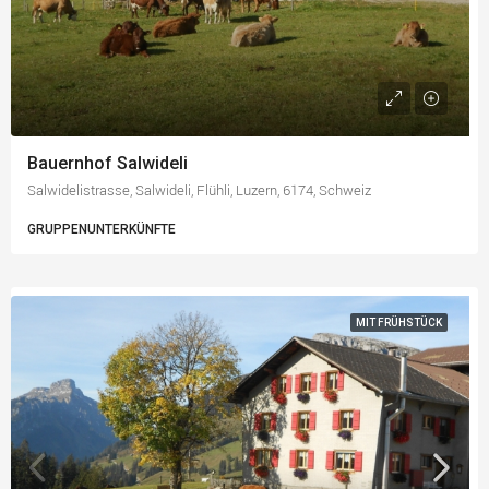
Bauernhof Salwideli
Salwidelistrasse, Salwideli, Flühli, Luzern, 6174, Schweiz
GRUPPENUNTERKÜNFTE
MIT FRÜHSTÜCK