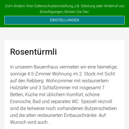
Ferien auf dem Bauernhof
Zum Ändern Ihrer Datenschutzeinstellung, z.B. Erteilung oder Widerruf von
Einwilligungen, klicken Sie hier:
EINSTELLUNGEN
Rosentürmli
In unserem Bauernhaus vermieten wir eine heimelige,
sonnige 4.5-Zimmer Wohnung im 2. Stock mit Sicht
auf den Rebberg. Wohnzimmer mit restauriertem
Holztäfer und 3 Schlafzimmer mit insgesamt 7
Betten, Küche mit üblichem Komfort, schöne
Essnische, Bad und separates WC. Speziell reizvoll
sind die teilweise noch vorhandenen Butzenscheiben
und die alten restaurierten Einbauschränke. Auf
Wunsch wird auch...