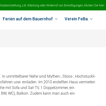
tzeinstellung, z.B. Erteilung oder Widerruf von Einwilligungen, klicken Sie hier:
Ferien auf dem Bauernhof
Verein FeBa
f. In unmittelbarer Nähe sind Mythen-, Stoos-, Hochstuckli-
ifahren usw. einladen. Im 2010 erstellten Haus vermieten
he mit Sofa und Sat-TV, 1 Doppelzimmer, ein
, BW, WC), Balkon. Zudem kann man auch ein