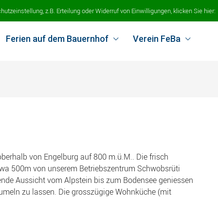
tzeinstellung, z.B. Erteilung oder Widerruf von Einwilligungen, klicken Sie hier:
Ferien auf dem Bauernhof
Verein FeBa
erhalb von Engelburg auf 800 m.ü.M.. Die frisch
etwa 500m von unserem Betriebszentrum Schwobsrüti
ende Aussicht vom Alpstein bis zum Bodensee geniessen
 baumeln zu lassen. Die grosszügige Wohnküche (mit